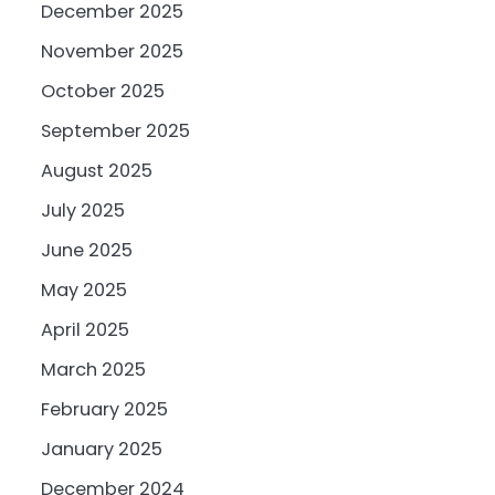
December 2025
November 2025
October 2025
September 2025
August 2025
July 2025
June 2025
May 2025
April 2025
March 2025
February 2025
January 2025
December 2024