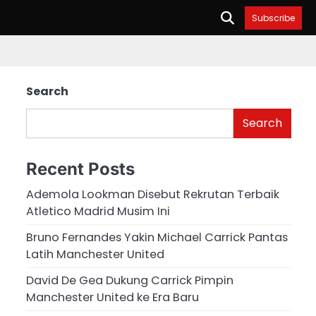
Subscribe
Search
Search
Recent Posts
Ademola Lookman Disebut Rekrutan Terbaik
Atletico Madrid Musim Ini
Bruno Fernandes Yakin Michael Carrick Pantas
Latih Manchester United
David De Gea Dukung Carrick Pimpin
Manchester United ke Era Baru