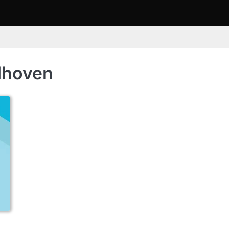
dhoven