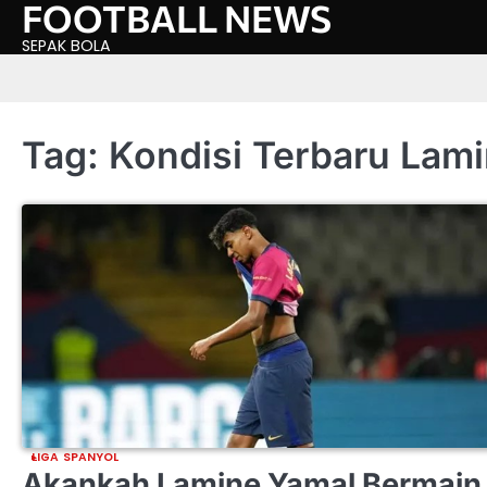
FOOTBALL NEWS
Skip
to
SEPAK BOLA
content
Tag:
Kondisi Terbaru Lam
LIGA SPANYOL
Akankah Lamine Yamal Bermain