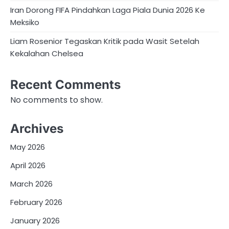
Iran Dorong FIFA Pindahkan Laga Piala Dunia 2026 Ke
Meksiko
Liam Rosenior Tegaskan Kritik pada Wasit Setelah
Kekalahan Chelsea
Recent Comments
No comments to show.
Archives
May 2026
April 2026
March 2026
February 2026
January 2026