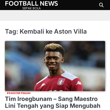
FOOTBALL NEWS
Skip
to
SEPAK BOLA
content
Tag:
Kembali ke Aston Villa
TRANSFER PEMAIN
Tim Iroegbunam – Sang Maestro
Lini Tengah yang Siap Mengubah