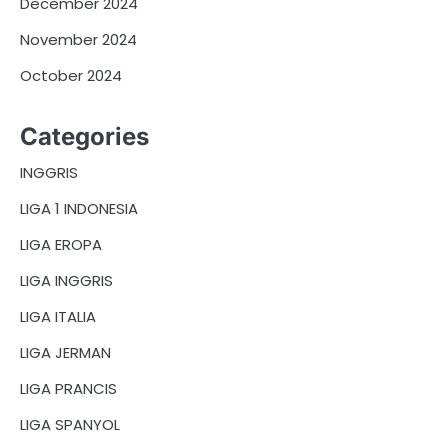
December 2024
November 2024
October 2024
Categories
INGGRIS
LIGA 1 INDONESIA
LIGA EROPA
LIGA INGGRIS
LIGA ITALIA
LIGA JERMAN
LIGA PRANCIS
LIGA SPANYOL