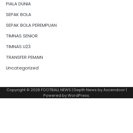
PIALA DUNIA
SEPAK BOLA
SEPAK BOLA PEREMPUAN
TIMNAS SENIOR
TIMNAS U23
TRANSFER PEMAIN
Uncategorized
Copyright © 2026
FOOTBALL NEWS
| Depth News by
Ascendoor
|
Powered by
WordPress
.