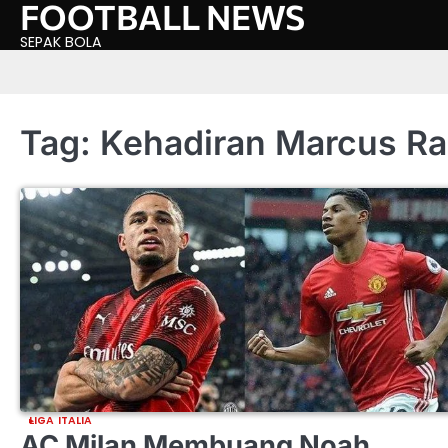
FOOTBALL NEWS
Skip
to
SEPAK BOLA
content
Tag:
Kehadiran Marcus Ra
LIGA ITALIA
AC Milan Membuang Noah