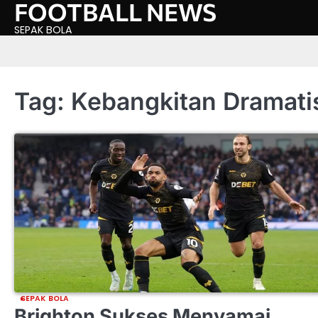
FOOTBALL NEWS
Skip
to
SEPAK BOLA
content
Tag:
Kebangkitan Dramati
SEPAK BOLA
Brighton Sukses Menyamai