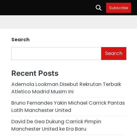
Subscribe
Search
Search
Recent Posts
Ademola Lookman Disebut Rekrutan Terbaik
Atletico Madrid Musim Ini
Bruno Fernandes Yakin Michael Carrick Pantas
Latih Manchester United
David De Gea Dukung Carrick Pimpin
Manchester United ke Era Baru