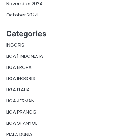
November 2024
October 2024
Categories
INGGRIS
LIGA 1 INDONESIA
LIGA EROPA
LIGA INGGRIS
LIGA ITALIA
LIGA JERMAN
LIGA PRANCIS
LIGA SPANYOL
PIALA DUNIA