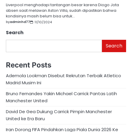
Liverpool menghadapi tantangan besar karena Diogo Jota
absen saat melawan Aston Villa, sudah dipastikan bahwa
kondisinya masih belum bisa untuk…
by
adminhd77
11/10/2024
Search
Search
Recent Posts
Ademola Lookman Disebut Rekrutan Terbaik Atletico
Madrid Musim Ini
Bruno Fernandes Yakin Michael Carrick Pantas Latih
Manchester United
David De Gea Dukung Carrick Pimpin Manchester
United ke Era Baru
Iran Dorong FIFA Pindahkan Laga Piala Dunia 2026 Ke