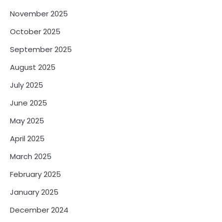
November 2025
October 2025
September 2025
August 2025
July 2025
June 2025
May 2025
April 2025
March 2025
February 2025
January 2025
December 2024