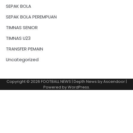
SEPAK BOLA
SEPAK BOLA PEREMPUAN
TIMNAS SENIOR
TIMNAS U23
TRANSFER PEMAIN
Uncategorized
Copyright © 2026
FOOTBALL NEWS
| Depth News by
Ascendoor
|
Powered by
WordPress
.