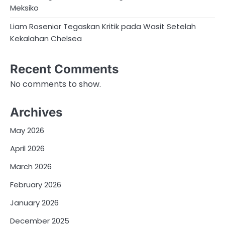
Meksiko
Liam Rosenior Tegaskan Kritik pada Wasit Setelah
Kekalahan Chelsea
Recent Comments
No comments to show.
Archives
May 2026
April 2026
March 2026
February 2026
January 2026
December 2025