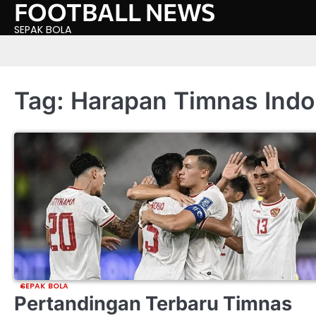
FOOTBALL NEWS
Skip
to
SEPAK BOLA
content
Tag:
Harapan Timnas Indo
SEPAK BOLA
Pertandingan Terbaru Timnas