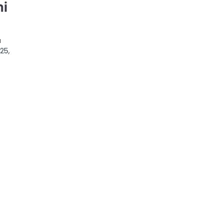
ni
a
25,