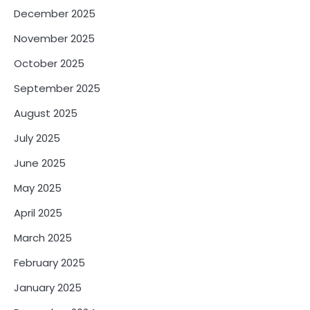
December 2025
November 2025
October 2025
September 2025
August 2025
July 2025
June 2025
May 2025
April 2025
March 2025
February 2025
January 2025