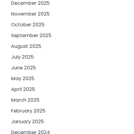
December 2025
November 2025
October 2025
September 2025
August 2025
July 2025
June 2025
May 2025
April 2025
March 2025
February 2025
January 2025
December 2024