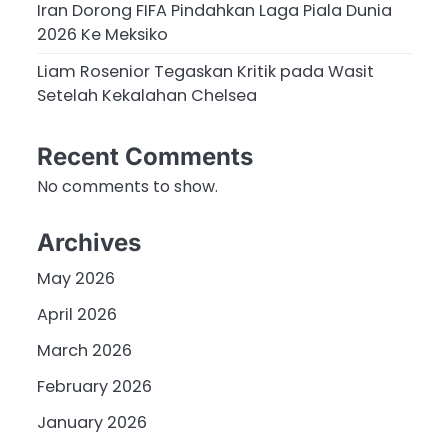
Iran Dorong FIFA Pindahkan Laga Piala Dunia
2026 Ke Meksiko
Liam Rosenior Tegaskan Kritik pada Wasit
Setelah Kekalahan Chelsea
Recent Comments
No comments to show.
Archives
May 2026
April 2026
March 2026
February 2026
January 2026