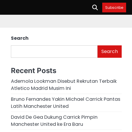
Subscribe
Search
Search
Recent Posts
Ademola Lookman Disebut Rekrutan Terbaik
Atletico Madrid Musim Ini
Bruno Fernandes Yakin Michael Carrick Pantas
Latih Manchester United
David De Gea Dukung Carrick Pimpin
Manchester United ke Era Baru