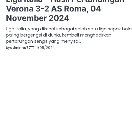
Verona 3-2 AS Roma, 04
November 2024
Liga Italia, yang dikenal sebagai salah satu liga sepak bola
paling bergengsi di dunia, kembali menghadirkan
pertarungan sengit yang menyita…
by
adminhd77
11/05/2024