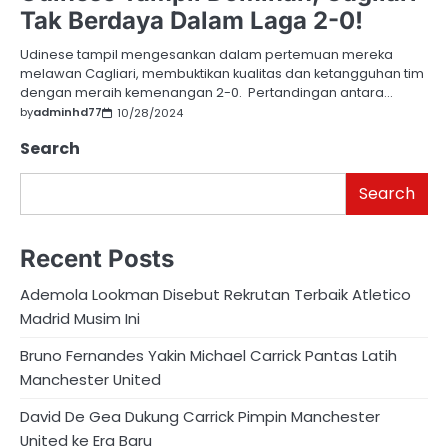
Tak Berdaya Dalam Laga 2-0!
​Udinese tampil mengesankan dalam pertemuan mereka
melawan Cagliari, membuktikan kualitas dan ketangguhan tim
dengan meraih kemenangan 2-0. ​ Pertandingan antara…
by
adminhd77
10/28/2024
Search
Search
Recent Posts
Ademola Lookman Disebut Rekrutan Terbaik Atletico
Madrid Musim Ini
Bruno Fernandes Yakin Michael Carrick Pantas Latih
Manchester United
David De Gea Dukung Carrick Pimpin Manchester
United ke Era Baru