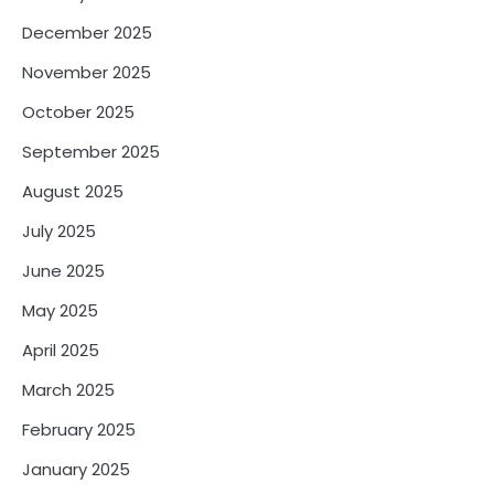
December 2025
November 2025
October 2025
September 2025
August 2025
July 2025
June 2025
May 2025
April 2025
March 2025
February 2025
January 2025