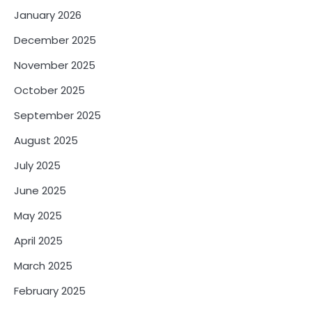
January 2026
December 2025
November 2025
October 2025
September 2025
August 2025
July 2025
June 2025
May 2025
April 2025
March 2025
February 2025