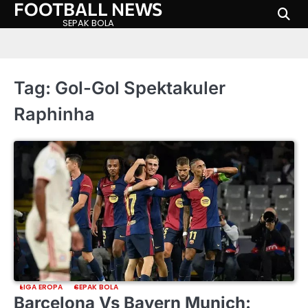
FOOTBALL NEWS
Skip
to
SEPAK BOLA
content
Tag:
Gol-Gol Spektakuler
Raphinha
LIGA EROPA
SEPAK BOLA
Barcelona Vs Bayern Munich: