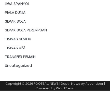
LIGA SPANYOL
PIALA DUNIA
SEPAK BOLA
SEPAK BOLA PEREMPUAN
TIMNAS SENIOR
TIMNAS U23
TRANSFER PEMAIN
Uncategorized
Copyright © 2026
FOOTBALL NEWS
| Depth News by
Ascendoor
|
Powered by
WordPress
.