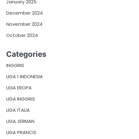
January 2025
December 2024
November 2024
October 2024
Categories
INGGRIS
LIGA 1 INDONESIA
LIGA EROPA
LIGA INGGRIS
LIGA ITALIA
LIGA JERMAN
LIGA PRANCIS