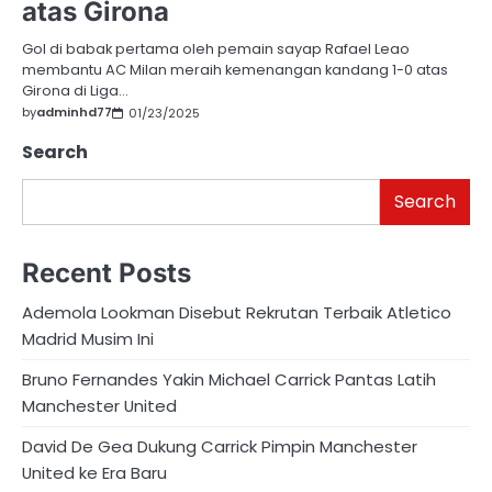
atas Girona
Gol di babak pertama oleh pemain sayap Rafael Leao
membantu AC Milan meraih kemenangan kandang 1-0 atas
Girona di Liga…
by
adminhd77
01/23/2025
Search
Search
Recent Posts
Ademola Lookman Disebut Rekrutan Terbaik Atletico
Madrid Musim Ini
Bruno Fernandes Yakin Michael Carrick Pantas Latih
Manchester United
David De Gea Dukung Carrick Pimpin Manchester
United ke Era Baru