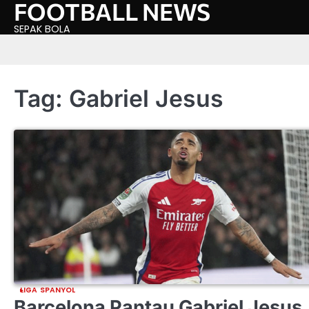
FOOTBALL NEWS
Skip
to
SEPAK BOLA
content
Tag:
Gabriel Jesus
LIGA SPANYOL
Barcelona Pantau Gabriel Jesus,