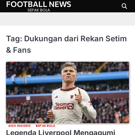
FOOTBALL NEWS
Skip
to
SEPAK BOLA
content
Tag:
Dukungan dari Rekan Setim
& Fans
LIGA INGGRIS
SEPAK BOLA
Legenda Liverpool Mengagumi