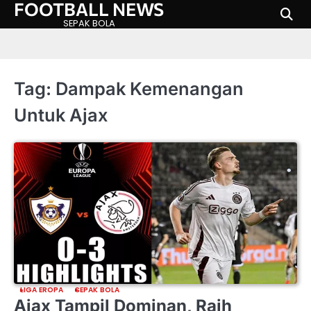
FOOTBALL NEWS
Skip
to
SEPAK BOLA
content
Tag:
Dampak Kemenangan
Untuk Ajax
LIGA EROPA
SEPAK BOLA
​Ajax Tampil Dominan, Raih