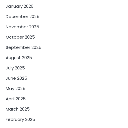
January 2026
December 2025
November 2025
October 2025
September 2025
August 2025
July 2025
June 2025
May 2025
April 2025
March 2025
February 2025