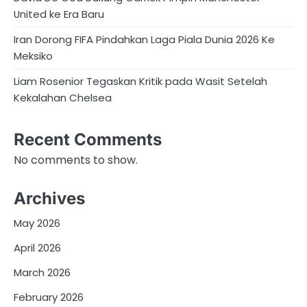
United ke Era Baru
Iran Dorong FIFA Pindahkan Laga Piala Dunia 2026 Ke
Meksiko
Liam Rosenior Tegaskan Kritik pada Wasit Setelah
Kekalahan Chelsea
Recent Comments
No comments to show.
Archives
May 2026
April 2026
March 2026
February 2026