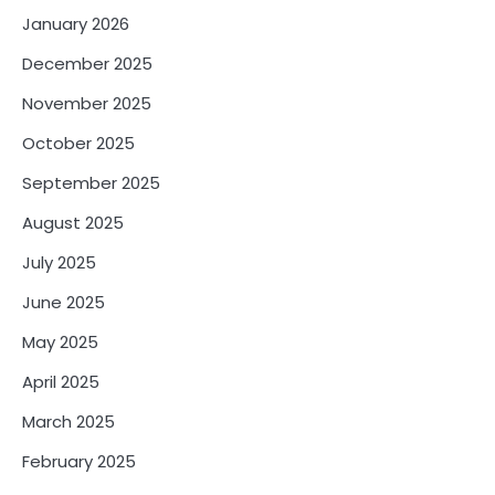
January 2026
December 2025
November 2025
October 2025
September 2025
August 2025
July 2025
June 2025
May 2025
April 2025
March 2025
February 2025