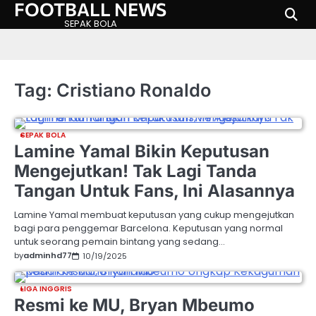
FOOTBALL NEWS
Skip
to
SEPAK BOLA
content
Tag:
Cristiano Ronaldo
SEPAK BOLA
Lamine Yamal Bikin Keputusan
Mengejutkan! Tak Lagi Tanda
Tangan Untuk Fans, Ini Alasannya
Lamine Yamal membuat keputusan yang cukup mengejutkan
bagi para penggemar Barcelona. Keputusan yang normal
untuk seorang pemain bintang yang sedang…
by
adminhd77
10/19/2025
LIGA INGGRIS
Resmi ke MU, Bryan Mbeumo