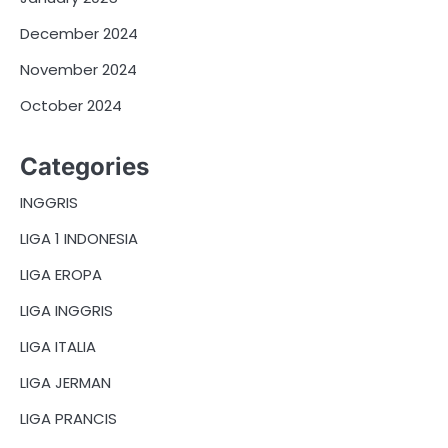
December 2024
November 2024
October 2024
Categories
INGGRIS
LIGA 1 INDONESIA
LIGA EROPA
LIGA INGGRIS
LIGA ITALIA
LIGA JERMAN
LIGA PRANCIS