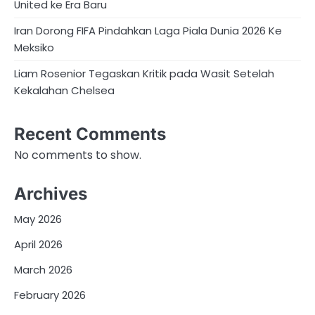
United ke Era Baru
Iran Dorong FIFA Pindahkan Laga Piala Dunia 2026 Ke
Meksiko
Liam Rosenior Tegaskan Kritik pada Wasit Setelah
Kekalahan Chelsea
Recent Comments
No comments to show.
Archives
May 2026
April 2026
March 2026
February 2026