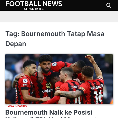
FOOTBALL NEWS
Skip
to
SEPAK BOLA
content
Tag:
Bournemouth Tatap Masa
Depan
LIGA INGGRIS
Bournemouth Naik ke Posisi