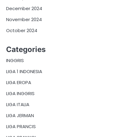
December 2024
November 2024
October 2024
Categories
INGGRIS
LIGA 1 INDONESIA
LIGA EROPA
LIGA INGGRIS
LIGA ITALIA
LIGA JERMAN
LIGA PRANCIS