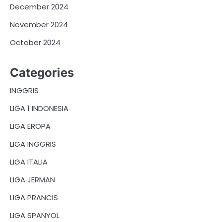
December 2024
November 2024
October 2024
Categories
INGGRIS
LIGA 1 INDONESIA
LIGA EROPA
LIGA INGGRIS
LIGA ITALIA
LIGA JERMAN
LIGA PRANCIS
LIGA SPANYOL