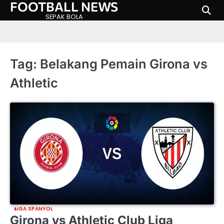
FOOTBALL NEWS
Skip
to
SEPAK BOLA
content
Tag:
Belakang Pemain Girona vs
Athletic
LIGA SPANYOL
Girona vs Athletic Club Liga