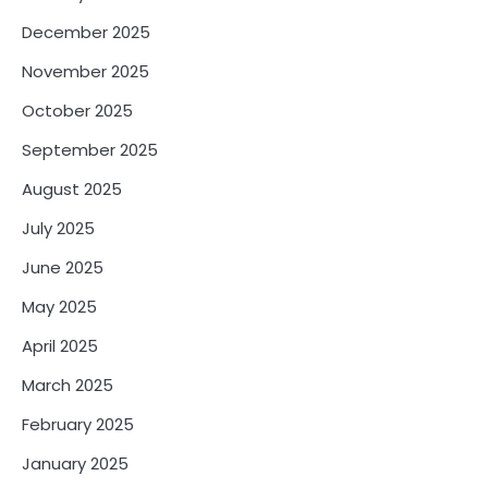
December 2025
November 2025
October 2025
September 2025
August 2025
July 2025
June 2025
May 2025
April 2025
March 2025
February 2025
January 2025