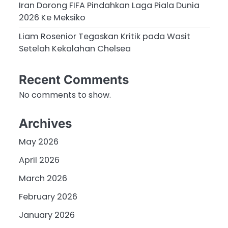
Iran Dorong FIFA Pindahkan Laga Piala Dunia
2026 Ke Meksiko
Liam Rosenior Tegaskan Kritik pada Wasit
Setelah Kekalahan Chelsea
Recent Comments
No comments to show.
Archives
May 2026
April 2026
March 2026
February 2026
January 2026