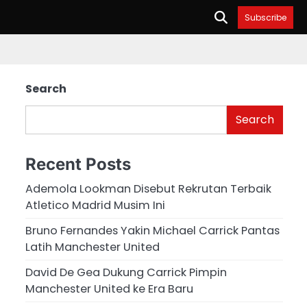
Subscribe
Search
Search
Recent Posts
Ademola Lookman Disebut Rekrutan Terbaik
Atletico Madrid Musim Ini
Bruno Fernandes Yakin Michael Carrick Pantas
Latih Manchester United
David De Gea Dukung Carrick Pimpin
Manchester United ke Era Baru