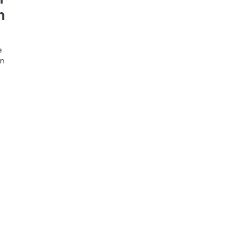
n
e
an