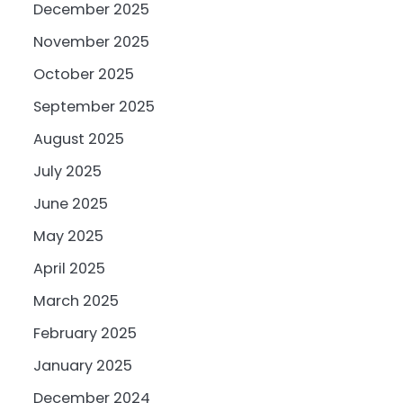
December 2025
November 2025
October 2025
September 2025
August 2025
July 2025
June 2025
May 2025
April 2025
March 2025
February 2025
January 2025
December 2024