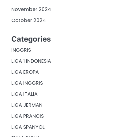
November 2024
October 2024
Categories
INGGRIS
LIGA 1 INDONESIA
LIGA EROPA
LIGA INGGRIS
LIGA ITALIA
LIGA JERMAN
LIGA PRANCIS
LIGA SPANYOL