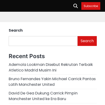
Subscribe
Search
Search
Recent Posts
Ademola Lookman Disebut Rekrutan Terbaik
Atletico Madrid Musim Ini
Bruno Fernandes Yakin Michael Carrick Pantas
Latih Manchester United
David De Gea Dukung Carrick Pimpin
Manchester United ke Era Baru