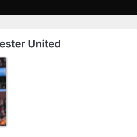
ester United