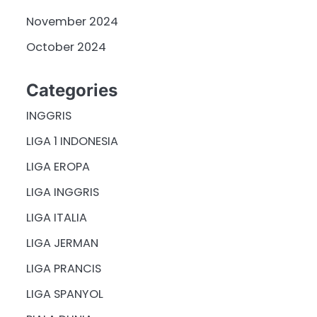
November 2024
October 2024
Categories
INGGRIS
LIGA 1 INDONESIA
LIGA EROPA
LIGA INGGRIS
LIGA ITALIA
LIGA JERMAN
LIGA PRANCIS
LIGA SPANYOL