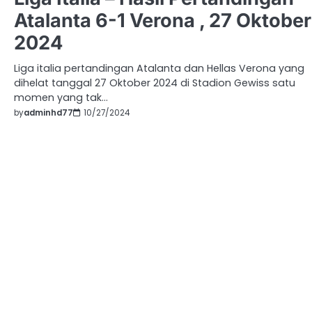
Atalanta 6-1 Verona , 27 Oktober
2024
Liga italia pertandingan Atalanta dan Hellas Verona yang
dihelat tanggal 27 Oktober 2024 di Stadion Gewiss satu
momen yang tak…
by
adminhd77
10/27/2024