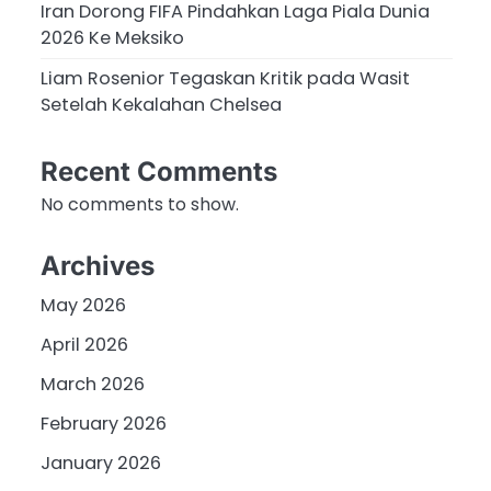
Iran Dorong FIFA Pindahkan Laga Piala Dunia
2026 Ke Meksiko
Liam Rosenior Tegaskan Kritik pada Wasit
Setelah Kekalahan Chelsea
Recent Comments
No comments to show.
Archives
May 2026
April 2026
March 2026
February 2026
January 2026