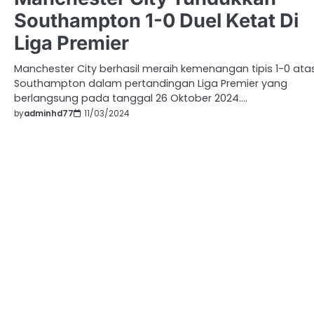
Southampton 1-0 Duel Ketat Di
Liga Premier
Manchester City berhasil meraih kemenangan tipis 1-0 ata
Southampton dalam pertandingan Liga Premier yang
berlangsung pada tanggal 26 Oktober 2024.…
by
adminhd77
11/03/2024