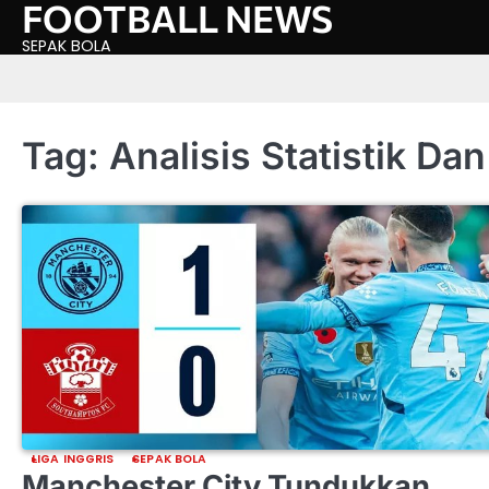
FOOTBALL NEWS
Skip
to
SEPAK BOLA
content
Tag:
Analisis Statistik Da
LIGA INGGRIS
SEPAK BOLA
Manchester City Tundukkan