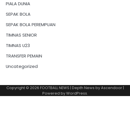
PIALA DUNIA
SEPAK BOLA
SEPAK BOLA PEREMPUAN
TIMNAS SENIOR
TIMNAS U23
TRANSFER PEMAIN
Uncategorized
Copyright © 2026
FOOTBALL NEWS
| Depth News by
Ascendoor
|
Powered by
WordPress
.