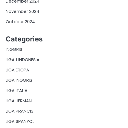
December 2024
November 2024
October 2024
Categories
INGGRIS
LIGA 1 INDONESIA
LIGA EROPA
LIGA INGGRIS
LIGA ITALIA
LIGA JERMAN
LIGA PRANCIS
LIGA SPANYOL