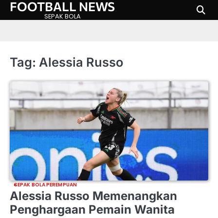
FOOTBALL NEWS
Skip
to
SEPAK BOLA
content
Tag:
Alessia Russo
SEPAK BOLA PEREMPUAN
Alessia Russo Memenangkan
Penghargaan Pemain Wanita