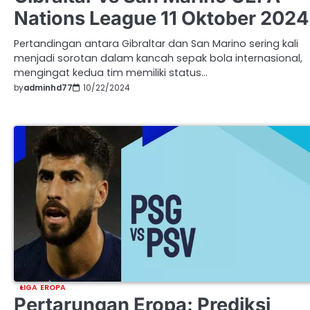
Nations League 11 Oktober 2024
Pertandingan antara Gibraltar dan San Marino sering kali
menjadi sorotan dalam kancah sepak bola internasional,
mengingat kedua tim memiliki status…
by
adminhd77
10/22/2024
LIGA EROPA
Pertarungan Eropa: Prediksi