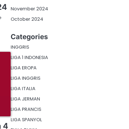
24
November 2024
e
October 2024
Categories
INGGRIS
LIGA 1 INDONESIA
LIGA EROPA
LIGA INGGRIS
LIGA ITALIA
LIGA JERMAN
LIGA PRANCIS
LIGA SPANYOL
a 4