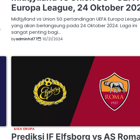
Europa League, 24 Oktober 20
Midtjylland vs Union SG pertandingan UEFA Europa Leagu
yang akan berlangsung pada 24 Oktober 2024. Laga ini
s
sangat penting bagi…
by
adminhd77
10/21/2024
LIGA EROPA
Prediksi IF Elfsborg vs AS Rom