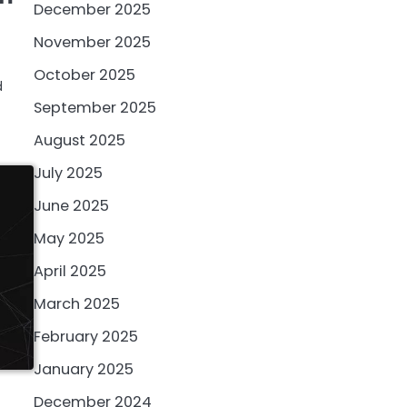
December 2025
November 2025
October 2025
d
September 2025
August 2025
July 2025
June 2025
May 2025
April 2025
March 2025
February 2025
January 2025
December 2024