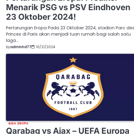
Menarik PSG vs PSV Eindhoven
23 Oktober 2024!
Pertarungan Eropa Pada 23 Oktober 2024, stadion Parc de
Princes di Paris akan menjadi tuan rumah bagi salah satu
laga…
by
adminhd77
10/21/2024
LIGA EROPA
Qarabag vs Ajax – UEFA Europa