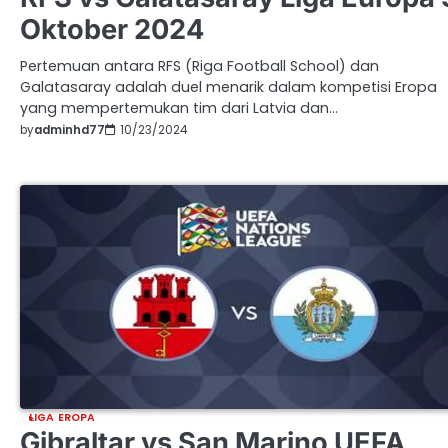
Oktober 2024
Pertemuan antara RFS (Riga Football School) dan
Galatasaray adalah duel menarik dalam kompetisi Eropa
yang mempertemukan tim dari Latvia dan…
by
adminhd77
10/23/2024
LIGA EROPA
Gibraltar vs San Marino UEFA