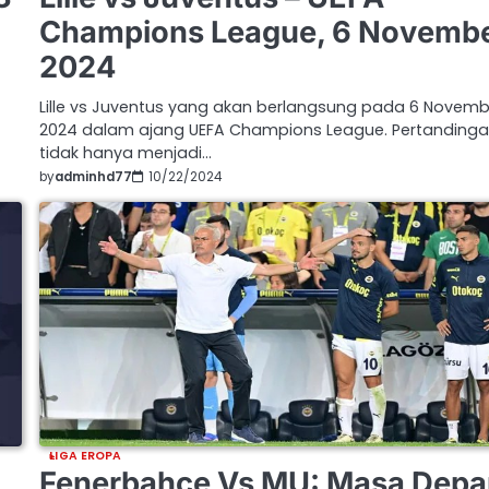
Champions League, 6 Novemb
2024
Lille vs Juventus yang akan berlangsung pada 6 Novemb
2024 dalam ajang UEFA Champions League. Pertandingan
tidak hanya menjadi…
by
adminhd77
10/22/2024
LIGA EROPA
Fenerbahce Vs MU: Masa Dep