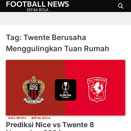
FOOTBALL NEWS
Skip
to
SEPAK BOLA
content
Tag:
Twente Berusaha
Menggulingkan Tuan Rumah
LIGA EROPA
SEPAK BOLA
Prediksi Nice vs Twente 8