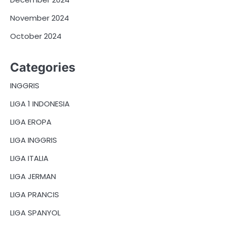
November 2024
October 2024
Categories
INGGRIS
LIGA 1 INDONESIA
LIGA EROPA
LIGA INGGRIS
LIGA ITALIA
LIGA JERMAN
LIGA PRANCIS
LIGA SPANYOL