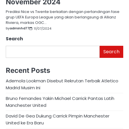
November 2024
Prediksi Nice vs Twente berkaitan dengan pertandingan fase
grup UEFA Europa League yang akan berlangsung di Allianz
Riviera, markas OGC…
by
adminhd77
11/07/2024
Search
Search
Recent Posts
Ademola Lookman Disebut Rekrutan Terbaik Atletico
Madrid Musim Ini
Bruno Fernandes Yakin Michael Carrick Pantas Latih
Manchester United
David De Gea Dukung Carrick Pimpin Manchester
United ke Era Baru