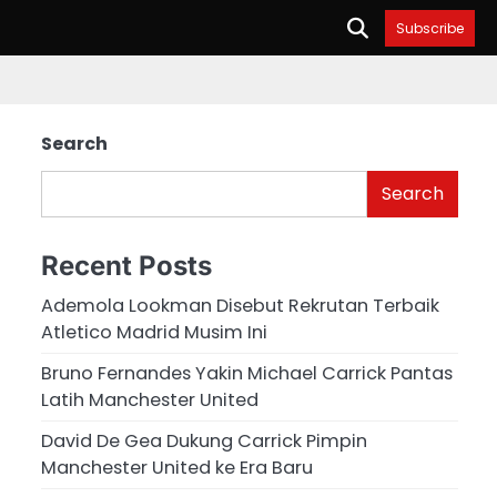
Subscribe
Search
Search
Recent Posts
Ademola Lookman Disebut Rekrutan Terbaik
Atletico Madrid Musim Ini
Bruno Fernandes Yakin Michael Carrick Pantas
Latih Manchester United
David De Gea Dukung Carrick Pimpin
Manchester United ke Era Baru