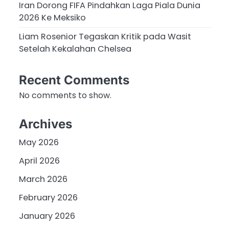
Iran Dorong FIFA Pindahkan Laga Piala Dunia
2026 Ke Meksiko
Liam Rosenior Tegaskan Kritik pada Wasit
Setelah Kekalahan Chelsea
Recent Comments
No comments to show.
Archives
May 2026
April 2026
March 2026
February 2026
January 2026