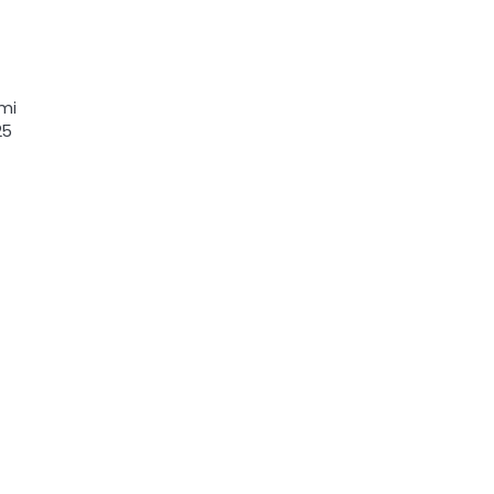
mi
25