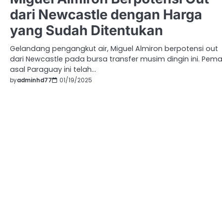
dari Newcastle dengan Harga
yang Sudah Ditentukan
Gelandang pengangkut air, Miguel Almiron berpotensi out
dari Newcastle pada bursa transfer musim dingin ini. Pema
asal Paraguay ini telah…
by
adminhd77
01/19/2025