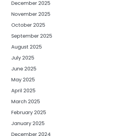
December 2025
November 2025
October 2025
September 2025
August 2025
July 2025
June 2025
May 2025
April 2025
March 2025
February 2025
January 2025
December 2024